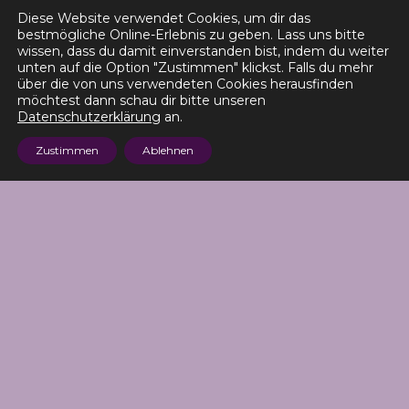
Komme immer wieder gerne <3
Diese Website verwendet Cookies, um dir das
bestmögliche Online-Erlebnis zu geben. Lass uns bitte
wissen, dass du damit einverstanden bist, indem du weiter
unten auf die Option "Zustimmen" klickst. Falls du mehr
Szabelska
über die von uns verwendeten Cookies herausfinden
möchtest dann schau dir bitte unseren
Datenschutzerklärung
an.
Zustimmen
Ablehnen
Sehr nette Beratung und Bedienung,
wunderschöne Farbe und toller
Schnitt. Komme gerne wieder.
Insa